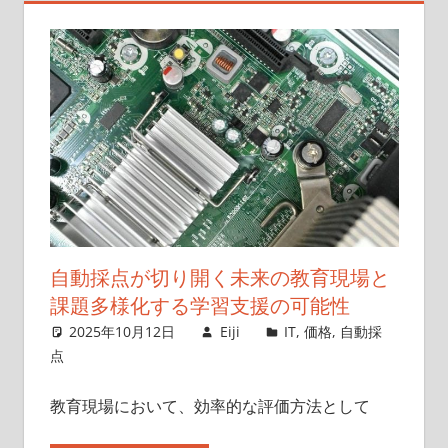
自動採点が切り開く未来の教育現場と
課題多様化する学習支援の可能性
2025年10月12日
Eiji
IT
,
価格
,
自動採
点
教育現場において、効率的な評価方法として