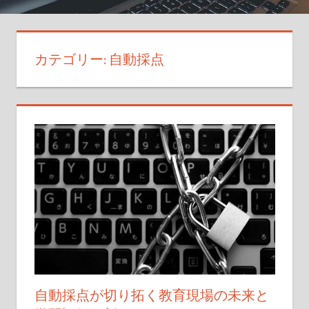
採
点
で
カテゴリー:
自動採点
可
能
性
を
広
げ
よ
う！
自動採点が切り拓く教育現場の未来と