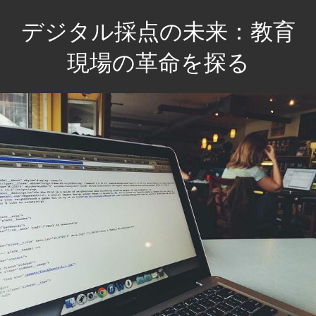
コ
デジタル採点の未来：教育
ン
テ
現場の革命を探る
ン
未
ツ
来
へ
の
ス
教
キ
育
ッ
を
プ
変
え
る、
効
率
的
な