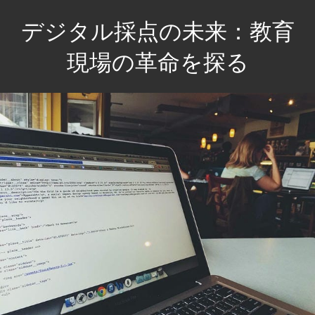
コ
デジタル採点の未来：教育
ン
テ
現場の革命を探る
ン
未
ツ
来
へ
の
ス
教
キ
育
ッ
を
プ
変
え
る、
効
率
的
な