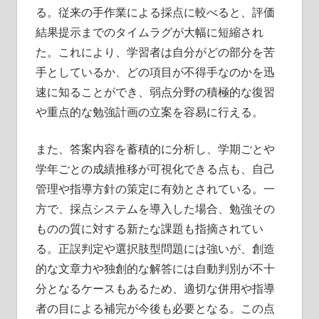
る。従来の手作業による採点に較べると、評価
結果提示までのタイムラグが大幅に短縮され
た。これにより、学習者は自分がどの部分を苦
手としているか、どの項目が不得手なのかを迅
速に知ることができ、弱点分野の積極的な復習
や重点的な勉強計画の立案を容易に行える。
また、答案内容を蓄積的に分析し、学期ごとや
学年ごとの成績推移が可視化できる点も、自己
管理や指導方針の策定に有効とされている。一
方で、採点システムを導入した場合、勉強その
ものの質に対する新たな課題も指摘されてい
る。正誤判定や選択肢型問題には強いが、創造
的な文章力や独創的な解答には自動判別が不十
分となるケースもあるため、適切な併用や指導
者の目による補完が今後も必要となる。この点