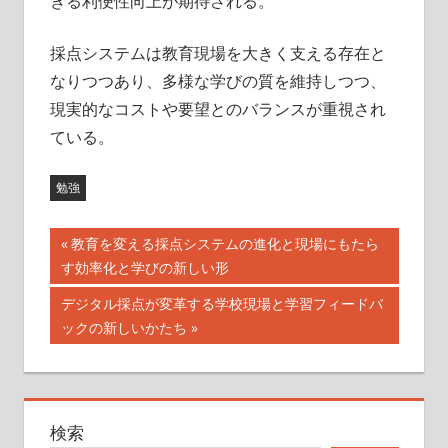
きる利便性向上が期待される。
採点システムは教育現場を大きく支える存在と
なりつつあり、多様な学びの質を維持しつつ、
現実的なコストや要望とのバランスが重視され
ている。
勉強
投
前
教育を変える採点システムの進化と現場にもたら
の
す効率化と学びの新しい形
稿
記
次
デジタル採点が変革する学校現場と学習フィードバ
ナ
事:
の
ックの新しいかたち
記
ビ
事:
ゲ
検索
ー