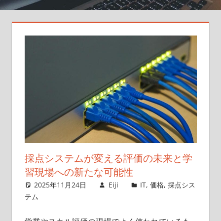
採
点
で
可
能
性
を
広
げ
よ
う！
採点システムが変える評価の未来と学
習現場への新たな可能性
2025年11月24日
Eiji
IT
,
価格
,
採点シス
テム