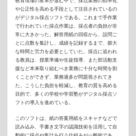
教育現場の変革が進む中で、採点業務の効率化
や公正性を高める手段として注目されているの
がデジタル採点ソフトである。
これまで手作業
で行われていた採点作業は、採点者の負担が非
常に大きかった。解答用紙の回収から、設問ご
とに点数を集計し、成績を記録するまで、膨大
な時間と労力を必要としていた。採点に追われ
る教員は、授業準備や生徒指導、また部活動支
援など本来取り組むべき業務に十分な時間を割
くことができず、業務過多が問題視されてき
た。こうした負担を軽減し、教育の質を高める
目的で、多くの学校や学習塾がデジタル採点ソ
フトの導入を進めている。
このソフトは、紙の答案用紙をスキャナなどで
読み込み、手書き文字の認識技術を活用して自
動的に採点や集計を行う仕組みが一般的であ