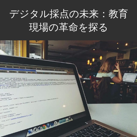
コ
デジタル採点の未来：教育
ン
テ
現場の革命を探る
ン
未
ツ
来
へ
の
ス
教
キ
育
ッ
を
プ
変
え
る、
効
率
的
な