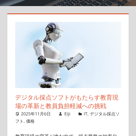
採
点
で
可
能
性
を
広
げ
よ
う！
デジタル採点ソフトがもたらす教育現
場の革新と教員負担軽減への挑戦
2025年11月6日
Eiji
IT
,
デジタル採点ソ
フト
,
価格