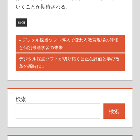
いくことが期待される。
勉強
投
前
デジタル採点ソフト導入で変わる教育現場の評価
の
と個別最適学習の未来
稿
記
次
デジタル採点ソフトが切り拓く公正な評価と学び改
ナ
事:
の
革の新時代
記
ビ
事:
ゲ
検索
ー
検索
シ
ョ
ン