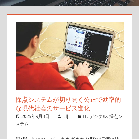
採
点
で
可
能
性
を
広
げ
よ
う！
採点システムが切り開く公正で効率的
な現代社会のサービス進化
2025年9月3日
Eiji
IT
,
デジタル
,
採点シ
ステム