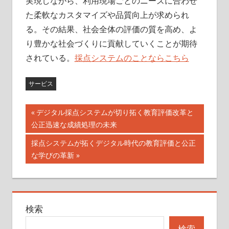
実現しながら、利用現場ごとのニーズに合わせ
た柔軟なカスタマイズや品質向上が求められ
る。その結果、社会全体の評価の質を高め、よ
り豊かな社会づくりに貢献していくことが期待
されている。
採点システムのことならこちら
サービス
投
前
デジタル採点システムが切り拓く教育評価改革と
の
公正迅速な成績処理の未来
稿
記
次
採点システムが拓くデジタル時代の教育評価と公正
ナ
事:
の
な学びの革新
記
ビ
事:
ゲ
検索
ー
検索