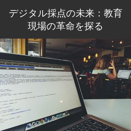
コ
デジタル採点の未来：教育
ン
テ
現場の革命を探る
ン
未
ツ
来
へ
の
ス
教
キ
育
ッ
を
プ
変
え
る、
効
率
的
な